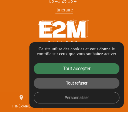
05 40 25 05 41
Itinéraire
Ce site utilise des cookies et vous donne le
LIENS UTILES
contrôle sur ceux que vous souhaitez activer
Guide local
Tout accepter
Informations complémentaires
Mentions légales
Tout refuser
Politique de confidentialité
place
mail
call
Personnaliser
Gestion des cookies
ITINÉRAIRE
CONTACTEZ-NOUS
05 40 25 05 41